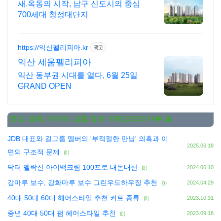
정
새.옥동의 시작, 남구 신도시의 중심
700세대 청정대단지
https://익산펠리피아.kr
광고
익산 세움펠리피아
익산 동부권 시대를 열다, 6월 25일
GRAND OPEN
'
건강, 경제, 미디어, 상품 정보
' 카테고리의 다른 글
JDB 대표와 걸그룹 멤버의 '부적절한 만남' 의혹과 이
2025.06.18
면의 구조적 문제
(0)
닥터 멜락신 아이백크림 100프로 내돈내산
(0)
2024.06.10
강마루 보수, 강화마루 보수 그린우드하우징 추천
(0)
2024.04.29
40대 50대 60대 헤어스타일 추천 커트 종류
(0)
2023.10.31
중년 40대 50대 펌 헤어스타일 추천
(0)
2023.09.18