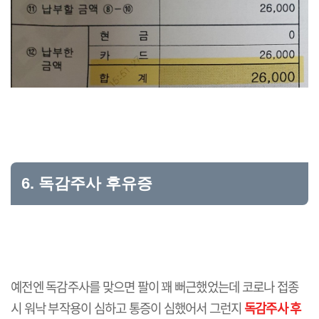
6. 독감주사 후유증
예전엔 독감주사를 맞으면 팔이 꽤 뻐근했었는데 코로나 접종
시 워낙 부작용이 심하고 통증이 심했어서 그런지
독감주사 후