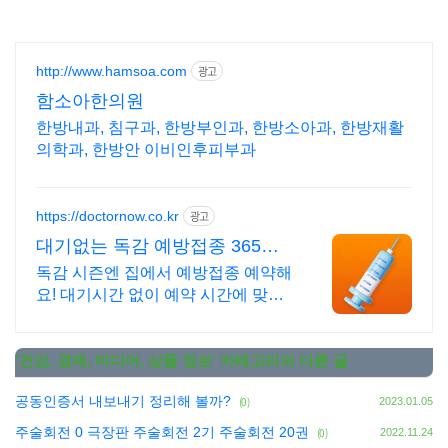
http://www.hamsoa.com
광고
함소아한의원
한방내과, 침구과, 한방부인과, 한방소아과, 한방재활
의학과, 한방안 이비인후피부과
https://doctornow.co.kr
광고
대기없는 독감 예방접종 365일
24시간 진료가능
독감 시즌엔 집에서 예방접종 예약해
요! 대기시간 없이 예약 시간에 맞춰
방문해요
'
건강, 경제, 미디어, 상품 정보
' 카테고리의 다른 글
공동인증서 내보내기 정리해 볼까?
(0)
2023.01.05
주술회전 0 극장판 주술회전 2기 주술회전 20권
(0)
2022.11.24