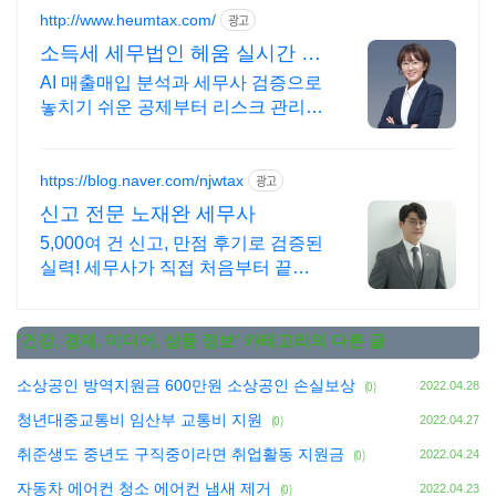
http://www.heumtax.com/
광고
소득세 세무법인 헤움 실시간 카
톡 상담 지원
AI 매출매입 분석과 세무사 검증으로
놓치기 쉬운 공제부터 리스크 관리까
지! 복잡한 세금 납부부터 매입, 매출
현황을 한 눈에 확인하세요
https://blog.naver.com/njwtax
광고
신고 전문 노재완 세무사
5,000여 건 신고, 만점 후기로 검증된
실력! 세무사가 직접 처음부터 끝까
지/ 신고 후에도 세금 관련 언제든지
편하게 연락하세요!
'
건강, 경제, 미디어, 상품 정보
' 카테고리의 다른 글
소상공인 방역지원금 600만원 소상공인 손실보상
(0)
2022.04.28
청년대중교통비 임산부 교통비 지원
(0)
2022.04.27
취준생도 중년도 구직중이라면 취업활동 지원금
(0)
2022.04.24
자동차 에어컨 청소 에어컨 냄새 제거
(0)
2022.04.23