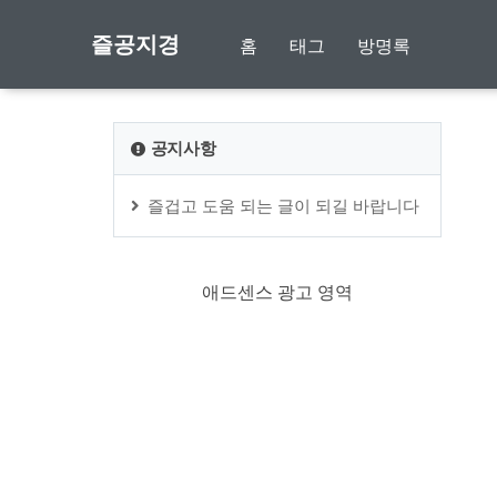
즐공지경
홈
태그
방명록
공지사항
즐겁고 도움 되는 글이 되길 바랍니다
애드센스 광고 영역